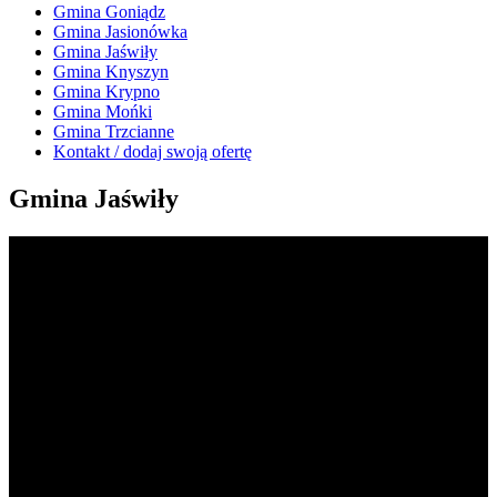
Gmina Goniądz
Gmina Jasionówka
Gmina Jaświły
Gmina Knyszyn
Gmina Krypno
Gmina Mońki
Gmina Trzcianne
Kontakt / dodaj swoją ofertę
Gmina Jaświły