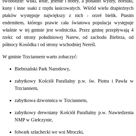
swobodzie: wilki, łosie, jelenie i bobry, a ponadto wydry, borsuki,
kuny i inne ssaki z rzędu łasicowatych. Wśród wielu drapieżnych
ptaków występuje największy z nich - orzeł bielik. Ptasim
endemitem, którego prawie cała światowa populacja występuje
właśnie w tej gminie jest wodniczka. Przez gminę przepływają 4
rzeki: od strony południowej Narew, od zachodu Biebrza, od
północy Kosódka i od strony wschodniej Nereśl.
W gminie Trzciannem warto zobaczyć:
Biebrzański Park Narodowy,
zabytkowy Kościół Parafialny p.w. św. Piotra i Pawła w
Trzciannem,
zabytkowa dzwonnica w Trzciannem,
zabytkowy drewniany Kościół Parafialny p.w. Nawiedzenia
NMP w Giełczynie,
folwark szlachecki we wsi Mroczki,