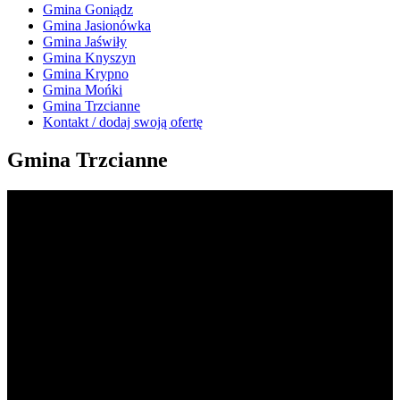
Gmina Goniądz
Gmina Jasionówka
Gmina Jaświły
Gmina Knyszyn
Gmina Krypno
Gmina Mońki
Gmina Trzcianne
Kontakt / dodaj swoją ofertę
Gmina Trzcianne