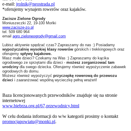
e-mail:
jrolnik@neostrada.pl
*oferujemy wynajem rowerów oraz kajaków.
Zacisze Zielone Ogrody
Moniuszeczki 22, 19-100 Mońki
www.zacisze-zo.pl
tel. 509 680 964
email
agro.zieloneogrody@gmail.com
Lubisz aktywnie spędzać czas? Zapraszamy do nas :) Posiadamy
wypożyczalnię wysokiej klasy rowerów
górskich i trekkingowych oraz
oferujemy
spływy kajakowe.
Masz małe dzieci? Czekamy na Was :) Zapraszamy do kącika
ogrodowego ze sprzętami dla dzieci -
możesz zorganizować tam
urodziny
dla swego dziecka. Oferujemy również wypożyczenie zabawek
ogrodowych do domu.
Możesz również wypożyczyć
przyczepkę rowerową do przewozu
dzieci
i zaaranżować wspólną wycieczkę pełną wrażeń!
Baza licencjonowanych przewodników znajduje się na stronie
internetowej
www.biebrza.org.pl/67,
przewodnicy.html
W celu dodania informacji do w/w kategorii prosimy o kontakt
promocjapowiatu@monki.pl
.