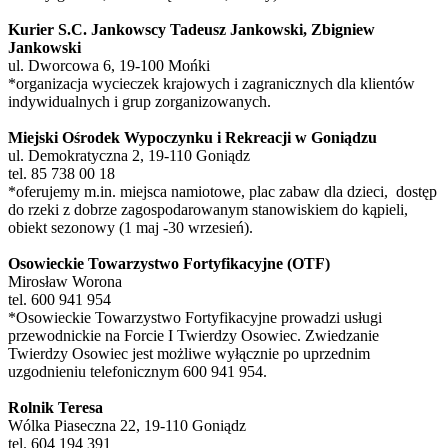
Kurier S.C. Jankowscy Tadeusz Jankowski, Zbigniew
Jankowski
ul. Dworcowa 6, 19-100 Mońki
*organizacja wycieczek krajowych i zagranicznych dla klientów
indywidualnych i grup zorganizowanych.
Miejski Ośrodek Wypoczynku i Rekreacji w Goniądzu
ul. Demokratyczna 2, 19-110 Goniądz
tel. 85 738 00 18
*oferujemy m.in. miejsca namiotowe, plac zabaw dla dzieci, dostęp
do rzeki z dobrze zagospodarowanym stanowiskiem do kąpieli,
obiekt sezonowy (1 maj -30 wrzesień).
Osowieckie Towarzystwo Fortyfikacyjne (OTF)
Mirosław Worona
tel. 600 941 954
*Osowieckie Towarzystwo Fortyfikacyjne prowadzi usługi
przewodnickie na Forcie I Twierdzy Osowiec. Zwiedzanie
Twierdzy Osowiec jest możliwe wyłącznie po uprzednim
uzgodnieniu telefonicznym 600 941 954.
Rolnik Teresa
Wólka Piaseczna 22, 19-110 Goniądz
tel. 604 194 391