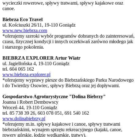
wycieczki rowerowe, spływy tratwami, spływy kajakowe oraz
canoe.
Biebrza Eco Travel
ul. Kościuszki 26/11, 19-110 Goniądz
www.new.biebrza.com
*oferujemy szeroki wybór programów dobranych do zainteresowań,
czasu, fizycznej kondycji i innych oczekiwań zarówno młodego jak
i starszego pokolenia.
BIEBRZA EXPLORER Artur Wiatr
ul. Jagiellońska 4, 19-110 Goniądz
tel. 604 065 162
www.biebrza-explorer.pl
*oferujemy wyprawy piesze do Biebrzańskiego Parku Narodowego
i do Twierdzy Osowiec, spływy Biebrzą oraz jej dopływami.
Gospodarstwo Agroturystyczne "Dolina Biebrzy"
Joanna i Robert Dembowscy
Wroceń 44, 19-110 Goniądz
tel. 85 738 39 26, 603 078 051, 691 540 162
www.dolinabiebrzy.pl
*oferujemy m.in. spływy kajakowe i canoe, spływy tratwami
biebrzańskimi, wynajem sprzętu rekreacyjnego (kajaki, canoe,
rowery górskie, łodzie wędkarskie, tratwy).