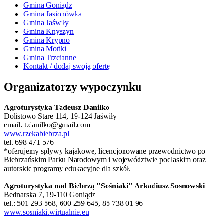
Gmina Goniądz
Gmina Jasionówka
Gmina Jaświły
Gmina Knyszyn
Gmina Krypno
Gmina Mońki
Gmina Trzcianne
Kontakt / dodaj swoją ofertę
Organizatorzy wypoczynku
Agroturystyka Tadeusz Daniłko
Dolistowo Stare 114, 19-124 Jaświły
email: t.danilko@gmail.com
www.rzekabiebrza.pl
tel. 698 471 576
*oferujemy spływy kajakowe, licencjonowane przewodnictwo po
Biebrzańskim Parku Narodowym i województwie podlaskim oraz
autorskie programy edukacyjne dla szkół.
Agroturystyka nad Biebrzą "Sośniaki" Arkadiusz Sosnowski
Bednarska 7, 19-110 Goniądz
tel.: 501 293 568, 600 259 645, 85 738 01 96
www.sosniaki.wirtualnie.eu