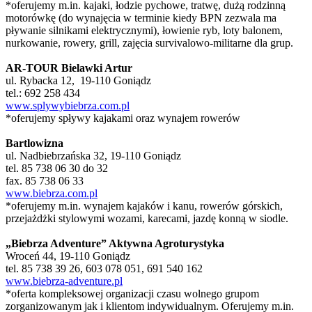
*oferujemy m.in. kajaki, łodzie pychowe, tratwę, dużą rodzinną
motorówkę (do wynajęcia w terminie kiedy BPN zezwala ma
pływanie silnikami elektrycznymi), łowienie ryb, loty balonem,
nurkowanie, rowery, grill, zajęcia survivalowo-militarne dla grup.
AR-TOUR Bielawki Artur
ul. Rybacka 12, 19-110 Goniądz
tel.: 692 258 434
www.splywybiebrza.com.pl
*oferujemy spływy kajakami oraz wynajem rowerów
Bartlowizna
ul. Nadbiebrzańska 32, 19-110 Goniądz
tel. 85 738 06 30 do 32
fax. 85 738 06 33
www.biebrza.com.pl
*oferujemy m.in. wynajem kajaków i kanu, rowerów górskich,
przejażdżki stylowymi wozami, karecami, jazdę konną w siodle.
„Biebrza Adventure” Aktywna Agroturystyka
Wroceń 44, 19-110 Goniądz
tel. 85 738 39 26, 603 078 051, 691 540 162
www.biebrza-adventure.pl
*oferta kompleksowej organizacji czasu wolnego grupom
zorganizowanym jak i klientom indywidualnym. Oferujemy m.in.