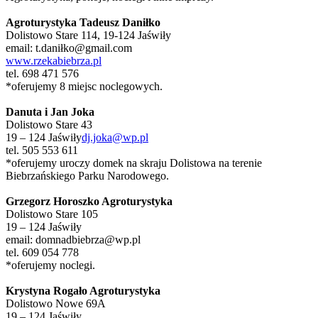
Agroturystyka Tadeusz Daniłko
Dolistowo Stare 114, 19-124 Jaświły
email: t.daniłko@gmail.com
www.rzekabiebrza.pl
tel. 698 471 576
*oferujemy 8 miejsc noclegowych.
Danuta i Jan Joka
Dolistowo Stare 43
19 – 124 Jaświły
dj.joka@wp.pl
tel. 505 553 611
*oferujemy uroczy domek na skraju Dolistowa na terenie
Biebrzańskiego Parku Narodowego.
Grzegorz Horoszko Agroturystyka
Dolistowo Stare 105
19 – 124 Jaświły
email: domnadbiebrza@wp.pl
tel. 609 054 778
*oferujemy noclegi.
Krystyna Rogało Agroturystyka
Dolistowo Nowe 69A
19 – 124 Jaświły