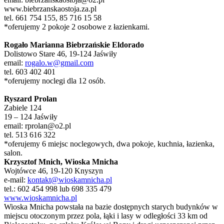
www.biebrzanskaostoja.za.pl
tel. 661 754 155, 85 716 15 58
*oferujemy 2 pokoje 2 osobowe z łazienkami.
Rogało Marianna Biebrzańskie Eldorado
Dolistowo Stare 46, 19-124 Jaświły
email:
rogalo.w@gmail.com
tel. 603 402 401
*oferujemy noclegi dla 12 osób.
Ryszard Prolan
Zabiele 124
19 – 124 Jaświły
email: rprolan@o2.pl
tel. 513 616 322
*oferujemy 6 miejsc noclegowych, dwa pokoje, kuchnia, łazienka,
salon.
Krzysztof Mnich, Wioska Mnicha
Wojtówce 46, 19-120 Knyszyn
e-mail:
kontakt@wioskamnicha.pl
tel.: 602 454 998 lub 698 335 479
www.wioskamnicha.pl
Wioska Mnicha powstała na bazie dostępnych starych budynków w
miejscu otoczonym przez pola, łąki i lasy w odległości 33 km od