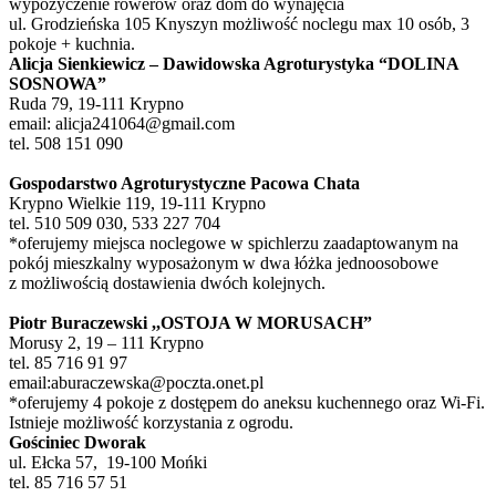
wypożyczenie rowerów oraz dom do wynajęcia
ul. Grodzieńska 105 Knyszyn możliwość noclegu max 10 osób, 3
pokoje + kuchnia.
Alicja Sienkiewicz – Dawidowska Agroturystyka “DOLINA
SOSNOWA”
Ruda 79, 19-111 Krypno
email: alicja241064@gmail.com
tel. 508 151 090
Gospodarstwo Agroturystyczne Pacowa Chata
Krypno Wielkie 119, 19-111 Krypno
tel. 510 509 030, 533 227 704
*oferujemy miejsca noclegowe w spichlerzu zaadaptowanym na
pokój mieszkalny wyposażonym w dwa łóżka jednoosobowe
z możliwością dostawienia dwóch kolejnych.
Piotr Buraczewski ,,OSTOJA W MORUSACH”
Morusy 2, 19 – 111 Krypno
tel. 85 716 91 97
email:aburaczewska@poczta.onet.pl
*oferujemy 4 pokoje z dostępem do aneksu kuchennego oraz Wi-Fi.
Istnieje możliwość korzystania z ogrodu.
Gościniec Dworak
ul. Ełcka 57, 19-100 Mońki
tel. 85 716 57 51