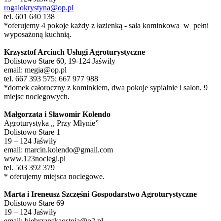
rogalokrystyna@op.pl
tel. 601 640 138
*oferujemy 4 pokoje każdy z łazienką - sala kominkowa w pełni
wyposażoną kuchnią.
Krzysztof Arciuch Usługi Agroturystyczne
Dolistowo Stare 60, 19-124 Jaświły
email: megia@op.pl
tel. 667 393 575; 667 977 988
*domek całoroczny z kominkiem, dwa pokoje sypialnie i salon, 9
miejsc noclegowych.
Małgorzata i Sławomir Kolendo
Agroturystyka ,, Przy Młynie”
Dolistowo Stare 1
19 – 124 Jaświły
email: marcin.kolendo@gmail.com
www.123noclegi.pl
tel. 503 392 379
* oferujemy miejsca noclegowe.
Marta i Ireneusz Szczęśni Gospodarstwo Agroturystyczne
Dolistowo Stare 69
19 – 124 Jaświły
email: biebrzanskaostoja@o2.pl