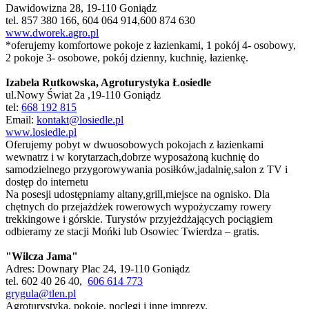
Dawidowizna 28, 19-110 Goniądz
tel. 857 380 166, 604 064 914,600 874 630
www.dworek.agro.pl
*oferujemy komfortowe pokoje z łazienkami, 1 pokój 4- osobowy,
2 pokoje 3- osobowe, pokój dzienny, kuchnię, łazienkę.
Izabela Rutkowska, Agroturystyka Łosiedle
ul.Nowy Świat 2a ,19-110 Goniądz
tel:
668 192 815
Email:
kontakt@losiedle.pl
www.losiedle.pl
Oferujemy pobyt w dwuosobowych pokojach z łazienkami
wewnatrz i w korytarzach,dobrze wyposażoną kuchnię do
samodzielnego przygorowywania posiłków,jadalnię,salon z TV i
dostęp do internetu
Na posesji udostępniamy altany,grill,miejsce na ognisko. Dla
chętnych do przejażdżek rowerowych wypożyczamy rowery
trekkingowe i górskie. Turystów przyjeżdżających pociągiem
odbieramy ze stacji Mońki lub Osowiec Twierdza – gratis.
"Wilcza Jama"
Adres: Downary Plac 24, 19-110 Goniądz
tel. 602 40 26 40,
606 614 773
grygula@tlen.pl
Agroturystyka, pokoje, noclegi i inne imprezy.