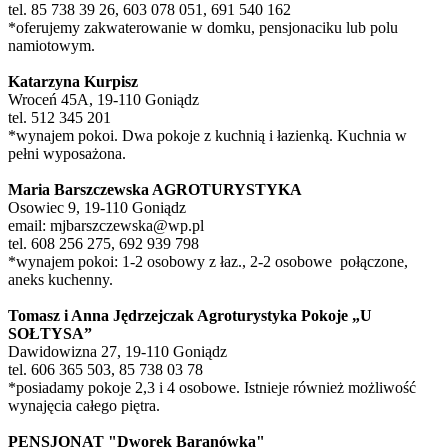
tel. 85 738 39 26, 603 078 051, 691 540 162
*oferujemy zakwaterowanie w domku, pensjonaciku lub polu
namiotowym.
Katarzyna Kurpisz
Wroceń 45A, 19-110 Goniądz
tel. 512 345 201
*wynajem pokoi. Dwa pokoje z kuchnią i łazienką. Kuchnia w
pełni wyposażona.
Maria Barszczewska AGROTURYSTYKA
Osowiec 9, 19-110 Goniądz
email: mjbarszczewska@wp.pl
tel. 608 256 275, 692 939 798
*wynajem pokoi: 1-2 osobowy z łaz., 2-2 osobowe połączone,
aneks kuchenny.
Tomasz i Anna Jędrzejczak Agroturystyka Pokoje „U
SOŁTYSA”
Dawidowizna 27, 19-110 Goniądz
tel. 606 365 503, 85 738 03 78
*posiadamy pokoje 2,3 i 4 osobowe. Istnieje również możliwość
wynajęcia całego piętra.
PENSJONAT "Dworek Baranówka"