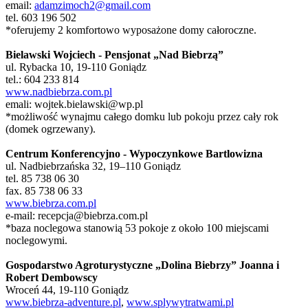
email:
adamzimoch2@gmail.com
tel. 603 196 502
*oferujemy 2 komfortowo wyposażone domy całoroczne.
Bielawski Wojciech - Pensjonat „Nad Biebrzą”
ul. Rybacka 10, 19-110 Goniądz
tel.: 604 233 814
www.nadbiebrza.com.pl
emali: wojtek.bielawski@wp.pl
*możliwość wynajmu całego domku lub pokoju przez cały rok
(domek ogrzewany).
Centrum Konferencyjno - Wypoczynkowe Bartlowizna
ul. Nadbiebrzańska 32, 19–110 Goniądz
tel. 85 738 06 30
fax. 85 738 06 33
www.biebrza.com.pl
e-mail: recepcja@biebrza.com.pl
*baza noclegowa stanowią 53 pokoje z około 100 miejscami
noclegowymi.
Gospodarstwo Agroturystyczne „Dolina Biebrzy” Joanna i
Robert Dembowscy
Wroceń 44, 19-110 Goniądz
www.biebrza-adventure.pl
,
www.splywytratwami.pl