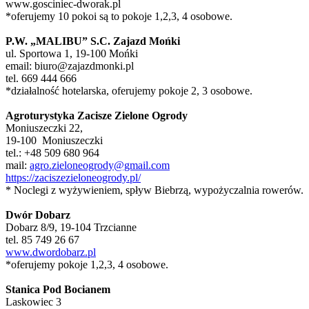
www.gosciniec-dworak.pl
*oferujemy 10 pokoi są to pokoje 1,2,3, 4 osobowe.
P.W. „MALIBU” S.C. Zajazd Mońki
ul. Sportowa 1, 19-100 Mońki
email: biuro@zajazdmonki.pl
tel. 669 444 666
*działalność hotelarska, oferujemy pokoje 2, 3 osobowe.
Agroturystyka Zacisze Zielone Ogrody
Moniuszeczki 22,
19-100 Moniuszeczki
tel.: +48 509 680 964
mail:
agro.zieloneogrody@gmail.com
https://zaciszezieloneogrody.pl/
* Noclegi z wyżywieniem, spływ Biebrzą, wypożyczalnia rowerów.
Dwór Dobarz
Dobarz 8/9, 19-104 Trzcianne
tel. 85 749 26 67
www.dwordobarz.pl
*oferujemy pokoje 1,2,3, 4 osobowe.
Stanica Pod Bocianem
Laskowiec 3