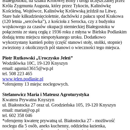
Białegostoku, na szlaku Królowej Bony i drogi uczęszczanej przez
Króla Zygmunta Augusta, który przez Tykocin, Kalinówkę
Kościelną, Wojtówce, Kalinówkę Królewską jeździł na Litwę.
Stare bale kilkudziesięcioletnie, dachówki z pałacu spod Krakowa
(120 letnia „sercówka”), z kościoła z Serocka, czy z budynku
wojskowego za czasów okupacji niemieckiej Białegostoku w
połączeniu ze starą cegłą z 1936 roku z młyna w Bielsku Podlaskim
dodają temu miejscu niespotykanego uroku. Dodatkowo
wykorzystany kamień polny (część stanowi stoły, stoliki, stopnie)
zwieziony z okolicznych pól stanowi o wieczności tego miejsca.
Piotr Rutkowski „Uroczysko Jeleń”
Wodziłówka 10C, 19-120 Knyszyn
email: agunia13615@wp.pl
tel. 508 223 465
www.jelen.podlasie.pl
*oferujemy 13 miejsc noclegowych.
Stefanowicz Maria i Mateusz Agroturystyka
Kwatera Prywatna Knyszyn
ul. Białostocka 27 oraz ul. Grodzieńska 105, 19-120 Knyszyn
email: mariat@op.pl
tel. 602 358 046
*oferujemy kwaterę prywatną ul. Białostocka 27 - możliwość
noclegu dla 5 osób, aneks kuchenny, oddzielna łazienka,