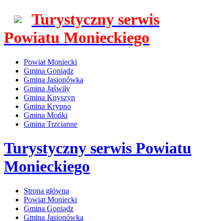
Turystyczny serwis
Powiatu Monieckiego
Powiat Moniecki
Gmina Goniądz
Gmina Jasionówka
Gmina Jaświły
Gmina Knyszyn
Gmina Krypno
Gmina Mońki
Gmina Trzcianne
Turystyczny serwis Powiatu
Monieckiego
Strona główna
Powiat Moniecki
Gmina Goniądz
Gmina Jasionówka