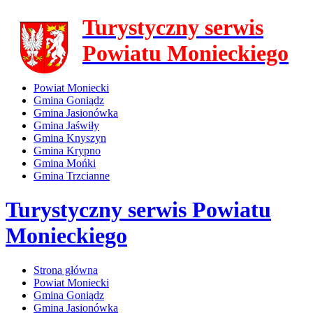
Turystyczny serwis
Powiatu Monieckiego
Powiat Moniecki
Gmina Goniądz
Gmina Jasionówka
Gmina Jaświły
Gmina Knyszyn
Gmina Krypno
Gmina Mońki
Gmina Trzcianne
Turystyczny serwis Powiatu
Monieckiego
Strona główna
Powiat Moniecki
Gmina Goniądz
Gmina Jasionówka