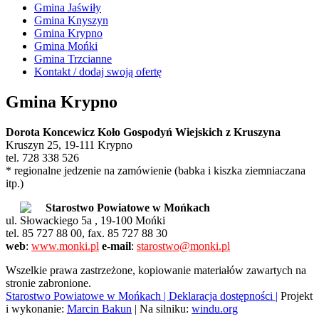
Gmina Jaświły
Gmina Knyszyn
Gmina Krypno
Gmina Mońki
Gmina Trzcianne
Kontakt / dodaj swoją ofertę
Gmina Krypno
Dorota Koncewicz Koło Gospodyń Wiejskich z Kruszyna
Kruszyn 25, 19-111 Krypno
tel. 728 338 526
* regionalne jedzenie na zamówienie (babka i kiszka ziemniaczana
itp.)
Starostwo Powiatowe w Mońkach
ul. Słowackiego 5a , 19-100 Mońki
tel. 85 727 88 00, fax. 85 727 88 30
web
:
www.monki.pl
e-mail
:
starostwo@monki.pl
Wszelkie prawa zastrzeżone, kopiowanie materiałów zawartych na
stronie zabronione.
Starostwo Powiatowe w Mońkach
| Deklaracja dostępności |
Projekt
i wykonanie:
Marcin Bakun
| Na silniku:
windu.org