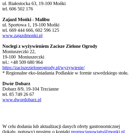
ul. Białostocka 63, 19-100 Mońki
tel. 606 502 176
Zajazd Mońki -
Malibu
ul. Sportowa 1, 19-100 Mońki
tel. 669 444 666, 602 596 125
www.zajazdmonki.pl
Noclegi z wyżywieniem Zacisze Zielone Ogrody
Moniuszeczki 22,
19-100 Moniuszeczki
tel.: +48 509 680 964
https://zaciszezieloneogrody.pl/wyzywienie/
* Regionalne eko-śniadania Podlaskie w formie szwedzkiego stołu.
Dwór Dobarz
Dobarz 8/9, 19-104 Trzcianne
tel. 85 749 26 67
www.dwordobarz.pl
W celu dodania lub aktualizacji danych oferty gastronomicznej
(lokalu, potrawy) prosimy o kontakt
promocjapowiatu@monki.pl