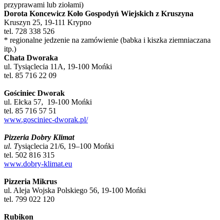
przyprawami lub ziołami)
Dorota Koncewicz Koło Gospodyń Wiejskich z Kruszyna
Kruszyn 25, 19-111 Krypno
tel. 728 338 526
* regionalne jedzenie na zamówienie (babka i kiszka ziemniaczana
itp.)
Chata Dworaka
ul. Tysiąclecia 11A, 19-100 Mońki
tel. 85 716 22 09
Gościniec Dworak
ul. Ełcka 57, 19-100 Mońki
tel. 85 716 57 51
www.gosciniec-dworak.pl/
Pizzeria Dobry Klimat
ul. T
ysiąclecia 21/6, 19–100 Mońki
tel. 502 816 315
www.dobry-klimat.eu
Pizzeria Mikrus
ul. Aleja Wojska Polskiego 56, 19-100 Mońki
tel. 799 022 120
Rubikon