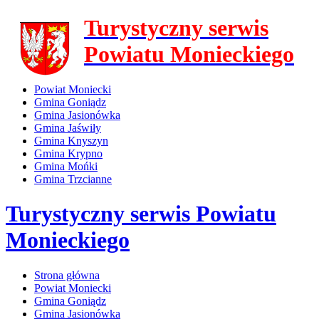
Turystyczny serwis
Powiatu Monieckiego
Powiat Moniecki
Gmina Goniądz
Gmina Jasionówka
Gmina Jaświły
Gmina Knyszyn
Gmina Krypno
Gmina Mońki
Gmina Trzcianne
Turystyczny serwis Powiatu
Monieckiego
Strona główna
Powiat Moniecki
Gmina Goniądz
Gmina Jasionówka